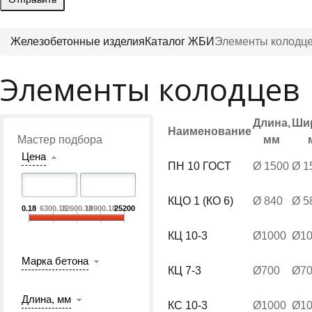
Железобетонные изделия
Каталог ЖБИ
Элементы колодц
Элементы колодцев
Длина,
Ши
Наименование
Мастер подбора
мм
Цена
ПН 10 ГОСТ
Ø 1500
Ø 1
КЦО 1 (КО 6)
Ø 840
Ø 5
0.18
6300.18
12600.18
18900.18
25200
КЦ 10-3
Ø1000
Ø10
Марка бетона
КЦ 7-3
Ø700
Ø7
Длина, мм
КС 10-3
Ø1000
Ø10