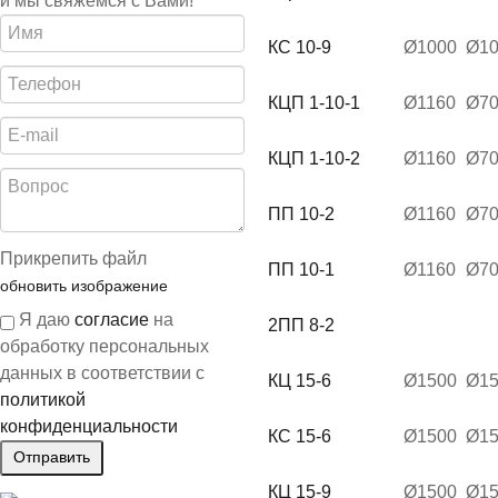
и мы свяжемся с Вами!
КС 10-9
Ø1000
Ø10
КЦП 1-10-1
Ø1160
Ø7
КЦП 1-10-2
Ø1160
Ø7
ПП 10-2
Ø1160
Ø7
Прикрепить файл
ПП 10-1
Ø1160
Ø7
обновить изображение
Я даю
согласие
на
2ПП 8-2
обработку персональных
данных в соответствии с
КЦ 15-6
Ø1500
Ø15
политикой
конфиденциальности
КС 15-6
Ø1500
Ø15
КЦ 15-9
Ø1500
Ø15