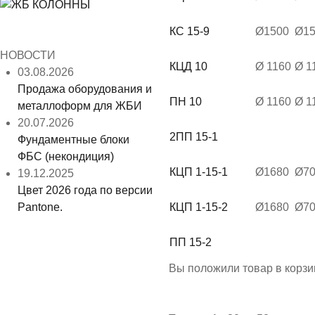
КС 15-9
Ø1500
Ø15
НОВОСТИ
КЦД 10
Ø 1160
Ø 1
03.08.2026
Продажа оборудования и
ПН 10
Ø 1160
Ø 1
металлоформ для ЖБИ
20.07.2026
2ПП 15-1
Фундаментные блоки
ФБС (некондиция)
КЦП 1-15-1
Ø1680
Ø7
19.12.2025
Цвет 2026 года по версии
Pantone.
КЦП 1-15-2
Ø1680
Ø7
ПП 15-2
Вы положили
товар
в
корзи