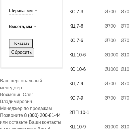
Ширина, мм
КС 7-3
Ø700
Ø7
КЦ 7-6
Ø700
Ø7
Высота, мм
КС 7-6
Ø700
Ø7
КЦ 10-6
Ø1000
Ø10
КС 10-6
Ø1000
Ø10
Ваш персональный
КЦ 7-9
Ø700
Ø7
менеджер
Вохмянин Олег
КС 7-9
Ø700
Ø7
Владимирович
Менеджер по продажам
2ПП 10-1
Позвоните
8 (800) 200-81-44
или оставьте Ваши контакты
КЦ 10-9
Ø1000
Ø10