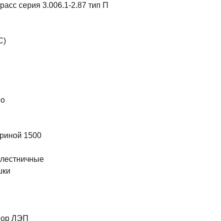
асс серия 3.006.1-2.87 тип П
С)
во
риной 1500
 лестничные
шки
ы
пор ЛЭП