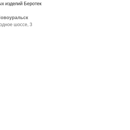
 Новоуральск
одное шоссе, 3
я
ы