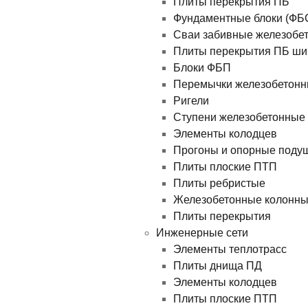
Плиты перекрытия ПБ
Фундаментные блоки (ФБ
Сваи забивные железобе
Плиты перекрытия ПБ ши
Блоки ФБП
Перемычки железобетон
Ригели
Ступени железобетонные
Элементы колодцев
Прогоны и опорные поду
Плиты плоские ПТП
Плиты ребристые
Железобетонные колонн
Плиты перекрытия
Инженерные сети
Элементы теплотрасс
Плиты днища ПД
Элементы колодцев
Плиты плоские ПТП