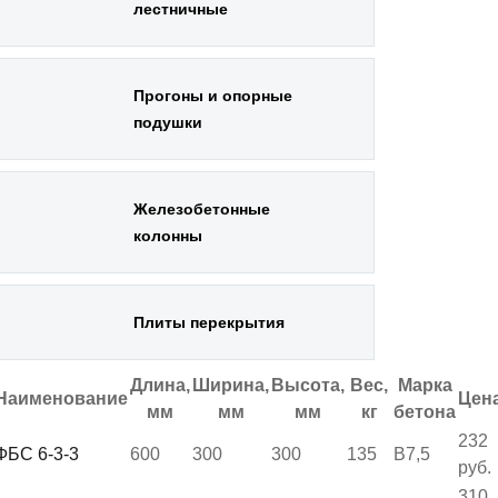
лестничные
Прогоны и опорные
подушки
Железобетонные
колонны
Плиты перекрытия
Длина,
Ширина,
Высота,
Вес,
Марка
Наименование
Цен
мм
мм
мм
кг
бетона
232
ФБС 6-3-3
600
300
300
135
B7,5
руб.
310