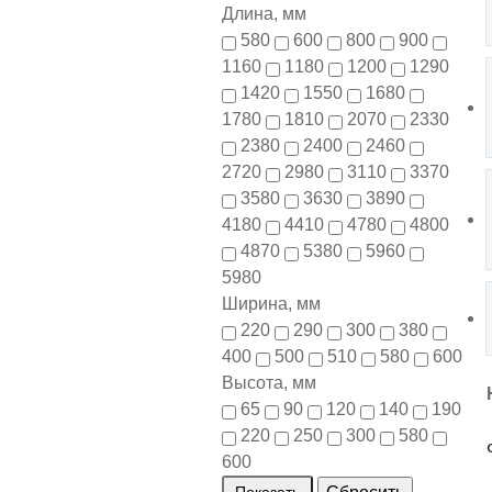
Длина, мм
580
600
800
900
1160
1180
1200
1290
1420
1550
1680
1780
1810
2070
2330
2380
2400
2460
2720
2980
3110
3370
3580
3630
3890
4180
4410
4780
4800
4870
5380
5960
5980
Ширина, мм
220
290
300
380
400
500
510
580
600
Высота, мм
65
90
120
140
190
220
250
300
580
600