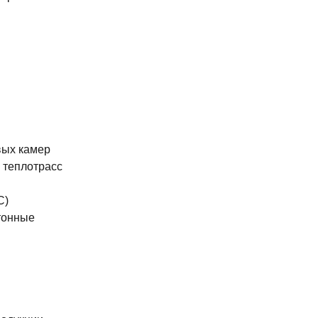
вых камер
 теплотрасс
С)
тонные