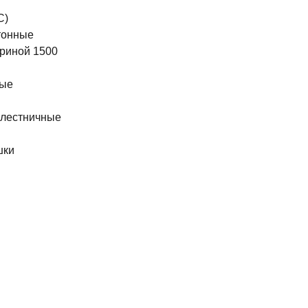
С)
тонные
риной 1500
ные
 лестничные
шки
ы