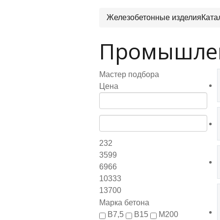
Железобетонные изделия
Ката
Промышлен
Мастер подбора
Цена
232
3599
6966
10333
13700
Марка бетона
B7,5
B15
М200