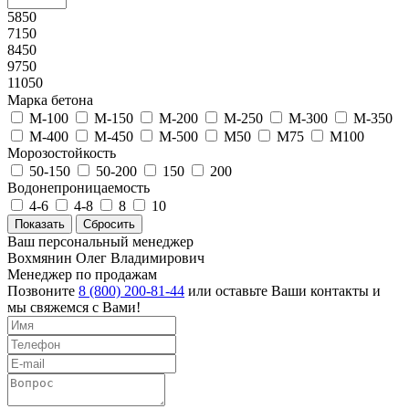
5850
7150
8450
9750
11050
Марка бетона
М-100
М-150
М-200
М-250
М-300
М-350
М-400
М-450
М-500
М50
М75
М100
Морозостойкость
50-150
50-200
150
200
Водонепроницаемость
4-6
4-8
8
10
Ваш персональный менеджер
Вохмянин Олег Владимирович
Менеджер по продажам
Позвоните
8 (800) 200-81-44
или оставьте Ваши контакты и
мы свяжемся с Вами!