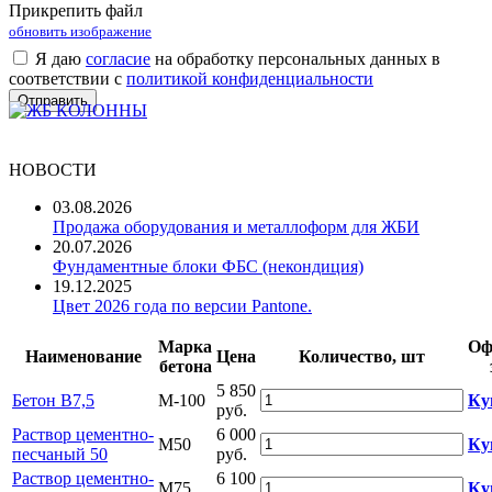
Прикрепить файл
обновить изображение
Я даю
согласие
на обработку персональных данных в
соответствии с
политикой конфиденциальности
НОВОСТИ
03.08.2026
Продажа оборудования и металлоформ для ЖБИ
20.07.2026
Фундаментные блоки ФБС (некондиция)
19.12.2025
Цвет 2026 года по версии Pantone.
Марка
Оф
Наименование
Цена
Количество, шт
бетона
5 850
Бетон B7,5
М-100
Ку
руб.
Раствор цементно-
6 000
М50
Ку
песчаный 50
руб.
Раствор цементно-
6 100
М75
Ку