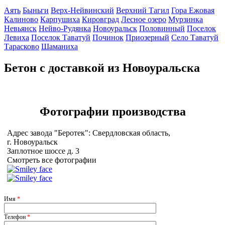
Аять
Быньги
Верх-Нейвинский
Верхний Тагил
Гора Ежовая
Калиново
Карпушиха
Кировград
Лесное озеро
Мурзинка
Невьянск
Нейво-Рудянка
Новоуральск
Половинный
Поселок
Левиха
Поселок Таватуй
Починок
Приозерный
Село Таватуй
Тарасково
Шаманиха
Бетон с доставкой из Новоуральска
Фотографии
производства
Адрес завода "Беротек": Свердловская область,
г. Новоуральск
Заплотное шоссе д. 3
Смотреть все фотографии
Имя
*
Телефон
*