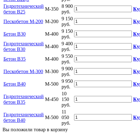
Гидротехнический
8 900
М-350
Ку
бетон В25
руб.
9 150
Пескобетон М-200
М-200
Ку
руб.
9 150
Бетон B30
М-400
Ку
руб.
Гидротехнический
9 400
М-400
Ку
бетон В30
руб.
9 550
Бетон B35
М-400
Ку
руб.
9 900
Пескобетон М-300
М-300
Ку
руб.
9 950
Бетон B40
М-500
Ку
руб.
10
Гидротехнический
М-450
150
Ку
бетон В35
руб.
11
Гидротехнический
М-500
050
Ку
бетон В40
руб.
Вы положили
товар
в
корзину