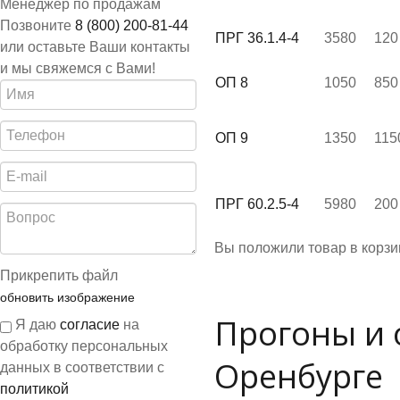
Менеджер по продажам
Позвоните
8 (800) 200-81-44
ПРГ 36.1.4-4
3580
120
или оставьте Ваши контакты
и мы свяжемся с Вами!
ОП 8
1050
850
ОП 9
1350
115
ПРГ 60.2.5-4
5980
200
Вы положили
товар
в
корзи
Прикрепить файл
обновить изображение
Прогоны и 
Я даю
согласие
на
обработку персональных
Оренбурге
данных в соответствии с
политикой