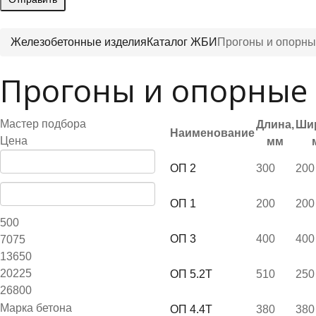
Железобетонные изделия
Каталог ЖБИ
Прогоны и опорны
Прогоны и опорные
Мастер подбора
Длина,
Ши
Наименование
Цена
мм
ОП 2
300
200
ОП 1
200
200
500
ОП 3
400
400
7075
13650
20225
ОП 5.2Т
510
250
26800
Марка бетона
ОП 4.4Т
380
380