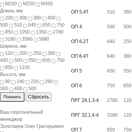
М200
М250
М350
Длина, мм
ОП 5.4Т
510
380
200
300
380
400
500
510
640
650
750
ОП 4
500
500
850
1050
1350
2780
3180
3580
5980
ОП 6.2Т
640
250
Ширина, мм
120
200
250
380
ОП 6.4Т
640
380
400
500
550
650
750
850
1150
ОП 5
650
550
Высота, мм
90
140
220
290
ОП 6
750
650
300
400
500
ПРГ 28.1.3-4
2780
120
Ваш персональный
ПРГ 32.1.4-4
3180
120
менеджер
Золотарев Олег Григорьевич
ОП 7
850
750