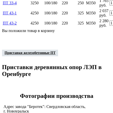
1 765
ПТ 33-4
3250
100/180
220
250
М350
руб.
2 037
ПТ 43-1
4250
100/180
220
325
М350
руб.
2 280
ПТ 43-2
4250
100/180
220
325
М350
руб.
Вы положили
товар
в
корзину
Приставки железобетонные ПТ
Приставки деревянных опор ЛЭП в
Оренбурге
Фотографии
производства
Адрес завода "Беротек": Свердловская область,
г. Новоуральск