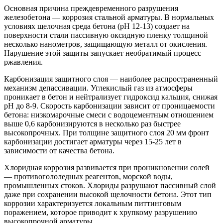
Основная причина преждевременного разрушения
железобетона — коррозия стальной арматуры. В нормальных
условиях щелочная среда бетона (pH 12-13) создает на
поверхности стали пассивную оксидную пленку толщиной
несколько нанометров, защищающую металл от окисления.
Нарушение этой защиты запускает необратимый процесс
ржавления.
Карбонизация защитного слоя — наиболее распространенный
механизм депассивации. Углекислый газ из атмосферы
проникает в бетон и нейтрализует гидроксид кальция, снижая
pH до 8-9. Скорость карбонизации зависит от проницаемости
бетона: низкомарочные смеси с водоцементным отношением
выше 0,6 карбонизируются в несколько раз быстрее
высокопрочных. При толщине защитного слоя 20 мм фронт
карбонизации достигает арматуры через 15-25 лет в
зависимости от качества бетона.
Хлоридная коррозия развивается при проникновении солей
— противогололедных реагентов, морской воды,
промышленных стоков. Хлориды разрушают пассивный слой
даже при сохранении высокой щелочности бетона. Этот тип
коррозии характеризуется локальным питтинговым
поражением, которое приводит к хрупкому разрушению
высокопрочной арматуры.