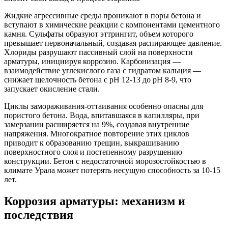
Жидкие агрессивные среды проникают в поры бетона и
вступают в химические реакции с компонентами цементного
камня. Сульфаты образуют эттрингит, объем которого
превышает первоначальный, создавая распирающее давление.
Хлориды разрушают пассивный слой на поверхности
арматуры, инициируя коррозию. Карбонизация —
взаимодействие углекислого газа с гидратом кальция —
снижает щелочность бетона с pH 12-13 до pH 8-9, что
запускает окисление стали.
Циклы замораживания-оттаивания особенно опасны для
пористого бетона. Вода, впитавшаяся в капилляры, при
замерзании расширяется на 9%, создавая внутренние
напряжения. Многократное повторение этих циклов
приводит к образованию трещин, выкрашиванию
поверхностного слоя и постепенному разрушению
конструкции. Бетон с недостаточной морозостойкостью в
климате Урала может потерять несущую способность за 10-15
лет.
Коррозия арматуры: механизм и
последствия